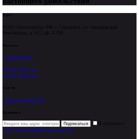
настоящего удовольствия
Адрес
ООО «Технотрейд» РФ, г. Смоленск, ул. Октябрьской
Революции, д. 9-2, оф. 2-339
Контакты
vv@plambir.by
+7 (916) 712 33 63
+375 (29) 644 05 01
Соцсети
vk
instagram
facebook
Подпишись
Я согласен с
Подписаться
Политикой конфиденциальности
.