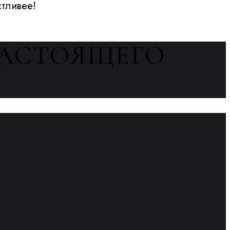
стливее!
НАСТОЯЩЕГО