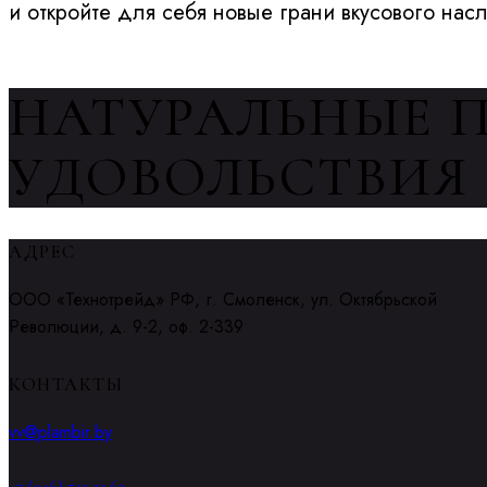
и откройте для себя новые грани вкусового нас
НАТУРАЛЬНЫЕ 
УДОВОЛЬСТВИЯ
АДРЕС
ООО «Технотрейд» РФ, г. Смоленск, ул. Октябрьской
Революции, д. 9-2, оф. 2-339
КОНТАКТЫ
vv@plambir.by
+7 (916) 712 33 63