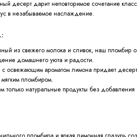
й десерт дарит неповторимое сочетание класси
кус в незабываемое наслаждение.
:
нный из свежего молока и сливок, наш пломбир 
щение домашнего уюта и радости.
рь с освежающим ароматом лимона придает десерт
 мягким пломбиром.
м только натуральные продукты без добавления 
анильного пломбира и яркая лимонная глазурь со